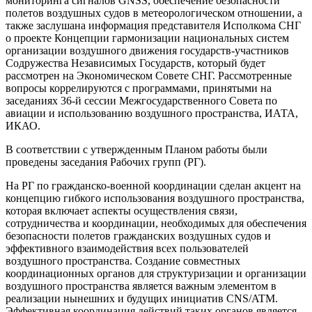
мониторинга сигналов GNSS, обеспечение безопасности
полетов воздушных судов в метеорологическом отношении, а
также заслушана информация представителя Исполкома СНГ
о проекте Концепции гармонизации национальных систем
организации воздушного движения государств-участников
Содружества Независимых Государств, который будет
рассмотрен на Экономическом Совете СНГ. Рассмотренные
вопросы коррелируются с программами, принятыми на
заседаниях 36-й сессии Межгосударственного Совета по
авиации и использованию воздушного пространства, ИАТА,
ИКАО.
В соответствии с утвержденным Планом работы были
проведены заседания Рабочих групп (РГ).
На РГ по гражданско-военной координации сделан акцент на
концепцию гибкого использования воздушного пространства,
которая включает аспекты осуществления связи,
сотрудничества и координации, необходимых для обеспечения
безопасности полетов гражданских воздушных судов и
эффективного взаимодействия всех пользователей
воздушного пространства. Создание совместных
координационных органов для структуризации и организации
воздушного пространства является важным элементом в
реализации нынешних и будущих инициатив CNS/ATM.
Эффективная координация действий таких органов является