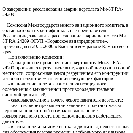
О завершении расследования аварии вертолета Ми-8Т RA-
24209
Комиссия Межгосударственного авиационного комитета, в
состав которой входят официальные представители
Росавиации, завершила расследование аварии вертолета Ми
8Т RA-24209 ФГУП «Корякское авиапредприятие»,
происшедшей 29.12.2009 в Быстринском районе Камчатского
края.
По заключению Комиссии:
«Авиационное происшествие с вертолетом Ми-8Т RA-
24209 произошло в результате вынужденной посадки в горной
местности, сопровождавшейся разрушением его конструкции,
и явилось следствием сочетания следующих факторов:
- выполнение полета в зоне непрогнозируемого
обледенения с выключенной противообледенительной
системой двигателей;
- самовыключение в полете левого двигателя вертолета;
- значительное превышение величины полетной массы
вертолета, при которой возможно выполнение
горизонтального полета при одном исправно работающем
двигателе;
- высота полета на момент отказа двигателя, недостаточная
для обеспечения резерва времени, необходимого для выхода