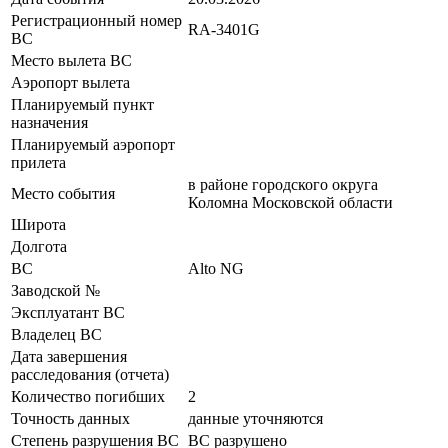
Регистрационный номер
RA-3401G
ВС
Место вылета ВС
Аэропорт вылета
Планируемый пункт
назначения
Планируемый аэропорт
прилета
в районе городского округа
Место события
Коломна Московской области
Широта
Долгота
ВС
Alto NG
Заводской №
Эксплуатант ВС
Владелец ВС
Дата завершения
расследования (отчета)
Количество погибших
2
Точность данных
данные уточняются
Степень разрушения ВС
ВС разрушено