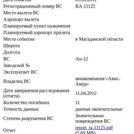
Регистрационный номер ВС
RA-11125
Место вылета ВС
Аэропорт вылета
Планируемый пункт назначения
Планируемый аэропорт прилета
Место события
в Магаданской области
Широта
Долгота
ВС
Ан-12
Заводской №
Эксплуатант ВС
авиакомпания «Авис-
Владелец ВС
Амур»
Дата завершения расследования
11.04.2012
(отчета)
Количество погибших
11
Точность данных
данные окончательные
Значительные
Степень разрушения ВС
повреждения ВС
report_ra-11125.pdf
Отчет
(5.69 MB)