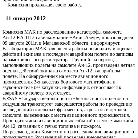
Комиссия продолжает свою работу.
11 января 2012
Комиссия МАК по расследованию катастрофы самолета
Ан-12 RA-11125 авиакомпании «Авис-Амур», произошедшей
09 августа 2011г. в Магаданской области, информирует.
В лаборатории МАК завершены работы по анализу и оценке
действий экипажа в последнем аварийном полете по записям
параметрического регистратора. Группой экспертов,
выполняющих полеты на самолете Ан-12, произведена летная
оценки действий экипажа самолета Ан-12 в аварийном
полете. На обнаруженных на месте авиационного
происшествия 3-х кассетах бортового магнитофона и
звуконосителе без катушки, информация, относящаяся к
аварийному полету, отсутствует.
В ФАУ «Государственный центр «Безопасность полетов на
воздушном транспорте» завершаются работы по проведению
исследований отдельных фрагментов, агрегатов и деталей
самолета, вывезенных с места авиационного происшествия.
Проводится анализ авиационных событий с самолетами типа
Ан-12, связанных с течью топлива и пожаром.
По рекомендации Комиссии по расследованию авиационного
происшествия, Росавиацией проведена внеочередная