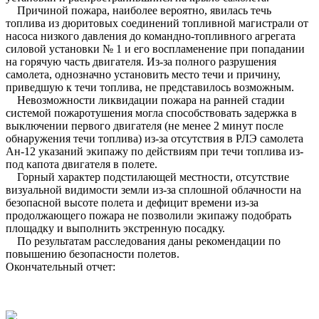
Причиной пожара, наиболее вероятно, явилась течь
топлива из дюритовых соединений топливной магистрали от
насоса низкого давления до командно-топливного агрегата
силовой установки № 1 и его воспламенение при попадании
на горячую часть двигателя. Из-за полного разрушения
самолета, однозначно установить место течи и причину,
приведшую к течи топлива, не представилось возможным.
Невозможности ликвидации пожара на ранней стадии
системой пожаротушения могла способствовать задержка в
выключении первого двигателя (не менее 2 минут после
обнаружения течи топлива) из-за отсутствия в РЛЭ самолета
Ан-12 указаний экипажу по действиям при течи топлива из-
под капота двигателя в полете.
Горный характер подстилающей местности, отсутствие
визуальной видимости земли из-за сплошной облачности на
безопасной высоте полета и дефицит времени из-за
продолжающего пожара не позволили экипажу подобрать
площадку и выполнить экстренную посадку.
По результатам расследования даны рекомендации по
повышению безопасности полетов.
Окончательный отчет: