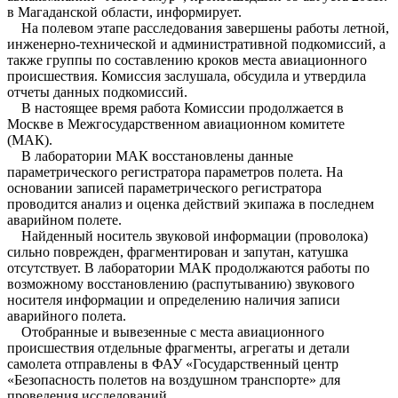
в Магаданской области, информирует.
На полевом этапе расследования завершены работы летной,
инженерно-технической и административной подкомиссий, а
также группы по составлению кроков места авиационного
происшествия. Комиссия заслушала, обсудила и утвердила
отчеты данных подкомиссий.
В настоящее время работа Комиссии продолжается в
Москве в Межгосударственном авиационном комитете
(МАК).
В лаборатории МАК восстановлены данные
параметрического регистратора параметров полета. На
основании записей параметрического регистратора
проводится анализ и оценка действий экипажа в последнем
аварийном полете.
Найденный носитель звуковой информации (проволока)
сильно поврежден, фрагментирован и запутан, катушка
отсутствует. В лаборатории МАК продолжаются работы по
возможному восстановлению (распутыванию) звукового
носителя информации и определению наличия записи
аварийного полета.
Отобранные и вывезенные с места авиационного
происшествия отдельные фрагменты, агрегаты и детали
самолета отправлены в ФАУ «Государственный центр
«Безопасность полетов на воздушном транспорте» для
проведения исследований.