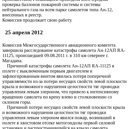
проверка баллонов пожарной системы и системы
нейтрального газа на всем парке самолетов типа Ан-12,
внесенных в реестр.
Комиссия продолжает свою работу.
25 апреля 2012
Комиссия Межгосударственного авиационного комитета
завершила расследование катастрофы самолета Ан-12АП RA-
11125, происшедшей 09.08.2011 г. в 310 км севернее г.
Магадана.
Причиной катастрофы самолета Ан-12АП RA-11125 в
полете с выключенным первым двигателем и
зафлюгированным винтом явилась потеря поперечной
управляемости из-за потери несущих свойств левой плоскости
крыла и возможного нарушения целостности тяг проводки
управления левым элероном, что привело к интенсивному
вращению самолета по крену влево и столкновению со
склоном горы.
Причиной потери несущих свойств левой плоскости крыла
и возможного нарушения целостности тяг проводки
управления левым элероном явился пожар, возникший в
полете в хвостовом отсеке мотогондолы первой силовой
установки и распространившийся на крыло самолета.