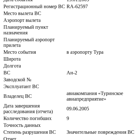
Регистрационный номер ВС
RА-62597
Место вылета ВС
Аэропорт вылета
Планируемый пункт
назначения
Планируемый аэропорт
прилета
Место события
в аэропорту Тура
Широта
Долгота
ВС
Ан-2
Заводской №
Эксплуатант ВС
авиакомпания «Туринское
Владелец ВС
авиапредприятие»
Дата завершения
09.06.2005
расследования (отчета)
Количество погибших
9
Точность данных
Степень разрушения ВС
Значительные повреждения ВС
Отчет