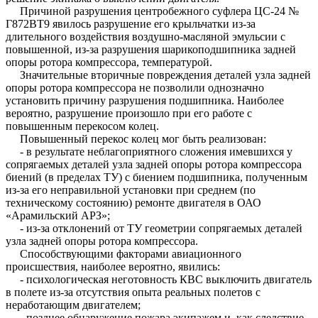
Причиной разрушения центробежного суфлера ЦС-24 №
Г872ВТ9 явилось разрушение его крыльчатки из-за
длительного воздействия воздушно-масляной эмульсии с
повышенной, из-за разрушения шарикоподшипника задней
опоры ротора компрессора, температурой.
Значительные вторичные повреждения деталей узла задней
опоры ротора компрессора не позволили однозначно
установить причину разрушения подшипника. Наиболее
вероятно, разрушение произошло при его работе с
повышенным перекосом колец.
Повышенный перекос колец мог быть реализован:
- в результате неблагоприятного сложения имевшихся у
сопрягаемых деталей узла задней опоры ротора компрессора
биений (в пределах ТУ) с биением подшипника, полученным
из-за его неправильной установки при среднем (по
техническому состоянию) ремонте двигателя в ОАО
«Арамильский АРЗ»;
- из-за отклонений от ТУ геометрии сопрягаемых деталей
узла задней опоры ротора компрессора.
Способствующими факторами авиационного
происшествия, наиболее вероятно, явились:
- психологическая неготовность КВС выключить двигатель
в полете из-за отсутствия опыта реальных полетов с
неработающим двигателем;
- позднее обнаружение пожара экипажем и, как следствие,