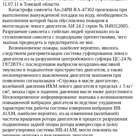
11.07.11 в Томской области.
Катастрофа самолета Ан-24РВ RA-47302 произошла при
выполнении вынужденной посадки на воду, необходимость
выполнения которой была обусловлена пожаром в
мотогондоле левого двигателя АИ 24 2 серии № Н49312005.
Разрушение самолета с гибелью людей произошло из-за
столкновения самолета с подводными препятствиями, чего
экипаж предвидеть и предотвратить не мог.
Возникновение пожара, наиболее вероятно, явилось
следствием разгерметизации системы суфлирования левого
двигателя из-за разрушения центробежного суфлера ЦС-24 №
Г872ВТ9 с последующим выбросом воздушно-масляной
эмульсии в подкапотное пространство двигателя, а также
несвоевременного выключения двигателя экипажем при
появлении сигнализации «Стружка в масле двигателя»,
колебаний давления ИКМ левого двигателя в пределах ± 5 кг/
см², запаха гари и падении давления масле ниже допустимого.
Несвоевременное информирование экипажа о возникновении
повышенной вибрации двигателя вследствие ухудшения
характеристик работы системы измерения вибрации ИВ
41АМ, наиболее вероятно, из-за изменения (колебаний)
частоты вращения ротора двигателя в процессе разрушения
подшипника задней опоры ротора компрессора и (или)
разрегулировки системы ИВ-41АМ, могло повлиять на
решение экипажа о выключении двигателя.