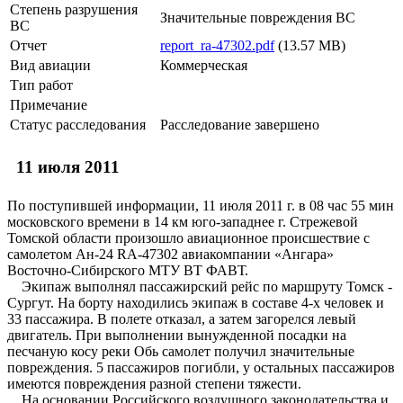
Степень разрушения
Значительные повреждения ВС
ВС
Отчет
report_ra-47302.pdf
(13.57 MB)
Вид авиации
Коммерческая
Тип работ
Примечание
Статус расследования
Расследование завершено
11 июля 2011
По поступившей информации, 11 июля 2011 г. в 08 час 55 мин
московского времени в 14 км юго-западнее г. Стрежевой
Томской области произошло авиационное происшествие с
самолетом Ан-24 RA-47302 авиакомпании «Ангара»
Восточно-Сибирского МТУ ВТ ФАВТ.
Экипаж выполнял пассажирский рейс по маршруту Томск -
Сургут. На борту находились экипаж в составе 4-х человек и
33 пассажира. В полете отказал, а затем загорелся левый
двигатель. При выполнении вынужденной посадки на
песчаную косу реки Обь самолет получил значительные
повреждения. 5 пассажиров погибли, у остальных пассажиров
имеются повреждения разной степени тяжести.
На основании Российского воздушного законодательства и