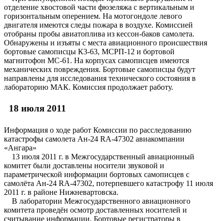
отделение хвостовой части фюзеляжа с вертикальным и
горизонтальным оперением. На мотогондоле левого
двигателя имеются следы пожара в воздухе. Комиссией
отобраны пробы авиатоплива из кессон-баков самолета.
Обнаружены и изъяты с места авиационного происшествия
бортовые самописцы К3-63, МСРП-12 и бортовой
магнитофон МС-61. На корпусах самописцев имеются
механических повреждения. Бортовые самописцы будут
направлены для исследования технического состояния в
лабораторию МАК. Комиссия продолжает работу.
18 июля 2011
Информация о ходе работ Комиссии по расследованию
катастрофы самолета Ан-24 RA-47302 авиакомпании
«Ангара»
13 июля 2011 г. в Межгосударственный авиационный
комитет были доставлены носители звуковой и
параметрической информации бортовых самописцев с
самолёта Ан-24 RA-47302, потерпевшего катастрофу 11 июля
2011 г. в районе Нижневартовска.
В лаборатории Межгосударственного авиационного
комитета проведён осмотр доставленных носителей и
считывание информации. Бортовые регистраторы в