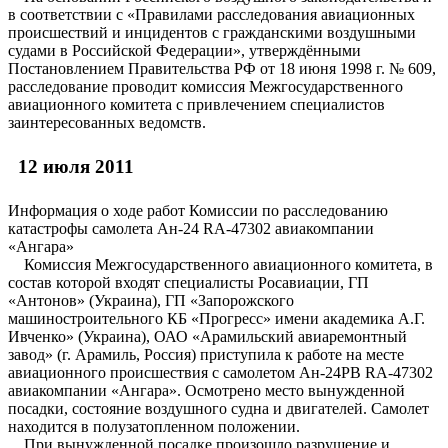
в соответствии с «Правилами расследования авиационных
происшествий и инцидентов с гражданскими воздушными
судами в Российской Федерации», утверждёнными
Постановлением Правительства РФ от 18 июня 1998 г. № 609,
расследование проводит комиссия Межгосударственного
авиационного комитета с привлечением специалистов
заинтересованных ведомств.
12 июля 2011
Информация о ходе работ Комиссии по расследованию
катастрофы самолета Ан-24 RA-47302 авиакомпании
«Ангара»
Комиссия Межгосударственного авиационного комитета, в
состав которой входят специалисты Росавиации, ГП
«Антонов» (Украина), ГП «Запорожского
машиностроительного КБ «Прогресс» имени академика А.Г.
Ивченко» (Украина), ОАО «Арамильский авиаремонтный
завод» (г. Арамиль, Россия) приступила к работе на месте
авиационного происшествия с самолетом Ан-24РВ RA-47302
авиакомпании «Ангара». Осмотрено место вынужденной
посадки, состояние воздушного судна и двигателей. Самолет
находится в полузатопленном положении.
При вынужденной посадке произошло разрушение и