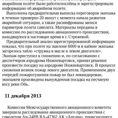
аварийном полёте были работоспособны и зарегистрировали
информацию об аварийном полете.
Выполнена предварительная выписка переговоров экипажа
в течение примерно 20 минут с момента начала развития
аварийной ситуации, а также расшифрованы записи
параметров полета самолета. Материалы переданы в
комиссию по расследованию авиационного происшествия,
находящуюся в настоящее время в г. Стрежевой.
Предварительный анализ зарегистрированной информации
показал, что при полете на эшелоне 6000 м в кабине экипажа
загорелось табло «стружка в масле в левом двигателе».
Экипаж приступил к снижению и, по согласованию с
диспетчером аэродрома Нижневартовск, принял решение
произвести посадку на аэродроме Нижневартовск. В процессе
снижения возник пожар левого двигателя. Применением двух
очередей пожаротушения пожар не был ликвидирован,
экипажем произведена вынужденная посадка на песчаную
косу реки Обь.
11 декабря 2013
Комиссия Межгосударственного авиационного комитета
завершила расследование авиационного происшествия с
самолетом Ан-24РВ RA-47302 АК «Ангара», происшедшего