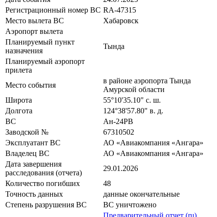
Регистрационный номер ВС
RA-47315
Место вылета ВС
Хабаровск
Аэропорт вылета
Планируемый пункт
Тында
назначения
Планируемый аэропорт
прилета
в районе аэропорта Тында
Место события
Амурской области
Широта
55°10'35.10" с. ш.
Долгота
124°38'57.80" в. д.
ВС
Ан-24РВ
Заводской №
67310502
Эксплуатант ВС
АО «Авиакомпания «Ангара»
Владелец ВС
АО «Авиакомпания «Ангара»
Дата завершения
29.01.2026
расследования (отчета)
Количество погибших
48
Точность данных
данные окончательные
Степень разрушения ВС
ВС уничтожено
Предварительный отчет (ru)