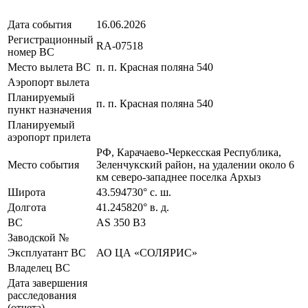
Дата события
16.06.2026
Регистрационный
RA-07518
номер ВС
Место вылета ВС
п. п. Красная поляна 540
Аэропорт вылета
Планируемый
п. п. Красная поляна 540
пункт назначения
Планируемый
аэропорт прилета
РФ, Карачаево-Черкесская Республика,
Место события
Зеленчукский район, на удалении около 6
км северо-западнее поселка Архыз
Широта
43.594730° с. ш.
Долгота
41.245820° в. д.
ВС
AS 350 B3
Заводской №
Эксплуатант ВС
АО ЦА «СОЛЯРИС»
Владелец ВС
Дата завершения
расследования
(отчета)