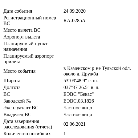
Дата события
24.09.2020
Регистрационный номер
RA-0285A
ВС
Место вылета ВС
Аэропорт вылета
Планируемый пункт
назначения
Планируемый аэропорт
прилета
в Каменском р-не Тульской обл.
Место события
около д. Дружба
Широта
53°09′48.9″ с. ш.
Долгота
037°37′26.5″ в. д.
ВС
ЕЭВС "Бекас"
Заводской №
ЕЭВС.03.1826
Эксплуатант ВС
Частное лицо
Владелец ВС
Частное лицо
Дата завершения
02.06.2021
расследования (отчета)
Количество погибших
1