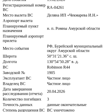
Регистрационный номер
RA-04261
ВС
Место вылета ВС
Деляна ИП «Чекмарева И.Н.»
Аэропорт вылета
Планируемый пункт
н. п. Ромны Амурской области
назначения
Планируемый аэропорт
прилета
РФ, Бурейский муниципальный
Место события
округ Амурской области
Широта
50°31’21.36” с. ш.
Долгота
130°54’50.28” в. д.
ВС
Robinson R44
Заводской №
1905
Эксплуатант ВС
Частное лицо
Владелец ВС
Частное лицо
Дата завершения
20.04.2026
расследования (отчета)
Количество погибших
3
Точность данных
данные окончательные
Степень разрушения ВС
ВС уничтожено