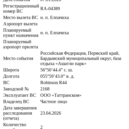
Регистрационный
RA-04389
номер ВС
Место вылета ВС
н. п. Елпачиха
Аэропорт вылета
Планируемый
н. п. Елпачиха
пункт назначения
Планируемый
аэропорт прилета
Российская Федерация, Пермский край,
Место события
Бардымский муниципальный округ, база
отдыха «Ашатли парк»
Широта
56°50’44.4” с. ш.
Долгота
055°59’43.0” в. д.
ВС
Robinson R44
Заводской №
2168
Эксплуатант ВС
ООО «Таттранском»
Владелец ВС
Частное лицо
Дата завершения
расследования
23.04.2026
(отчета)
Количество
2