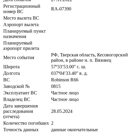
Регистрационный
RA-07390
номер ВС
Место вылета ВС
Аэропорт вылета
Планируемый пункт
назначения
Планируемый
аэропорт прилета
РФ, Тверская область, Кесовогорский
Место события
район, в районе н. п. Вязовец
Широта
57º33ʹ53.00ʺ с. ш.
Долгота
037º04ʹ33.40ʺ в. д.
ВС
Robinson R66
Заводской №
0815
Эксплуатант ВС
Частное лицо
Владелец ВС
Частное лицо
Дата завершения
расследования
28.05.2024
(отчета)
Количество погибших
2
Точность данных
данные окончательные