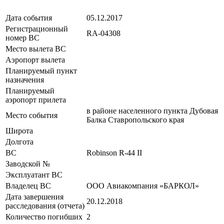
Дата события
05.12.2017
Регистрационный
RA-04308
номер ВС
Место вылета ВС
Аэропорт вылета
Планируемый пункт
назначения
Планируемый
аэропорт прилета
в районе населенного пункта Дубовая
Место события
Балка Ставропольского края
Широта
Долгота
ВС
Robinson R-44 II
Заводской №
Эксплуатант ВС
Владелец ВС
ООО Авиакомпания «БАРКОЛ»
Дата завершения
20.12.2018
расследования (отчета)
Количество погибших
2