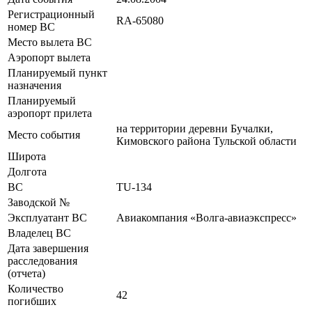
Регистрационный
RA-65080
номер ВС
Место вылета ВС
Аэропорт вылета
Планируемый пункт
назначения
Планируемый
аэропорт прилета
на территории деревни Бучалки,
Место события
Кимовского района Тульской области
Широта
Долгота
ВС
TU-134
Заводской №
Эксплуатант ВС
Авиакомпания «Волга-авиаэкспресс»
Владелец ВС
Дата завершения
расследования
(отчета)
Количество
42
погибших