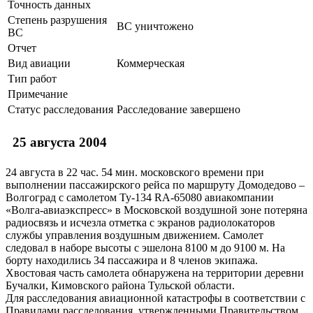
Точность данных
Степень разрушения
ВС уничтожено
ВС
Отчет
Вид авиации
Коммерческая
Тип работ
Примечание
Статус расследования
Расследование завершено
25 августа 2004
24 августа в 22 час. 54 мин. московского времени при
выполнении пассажирского рейса по маршруту Домодедово –
Волгоград с самолетом Ту-134 RA-65080 авиакомпании
«Волга-авиаэкспресс» в Московской воздушной зоне потеряна
радиосвязь и исчезла отметка с экранов радиолокаторов
службы управления воздушным движением. Самолет
следовал в наборе высоты с эшелона 8100 м до 9100 м. На
борту находились 34 пассажира и 8 членов экипажа.
Хвостовая часть самолета обнаружена на территории деревни
Бучалки, Кимовского района Тульской области.
Для расследования авиационной катастрофы в соответствии с
Правилами расследования, утвержденными Правительством