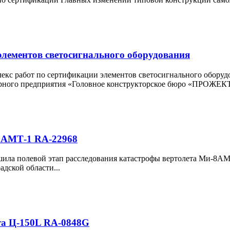
элементов светосигнального оборудования
кс работ по сертификации элементов светосигнального обору
рного предприятия «Головное конструкторское бюро «ПРОЖЕКТО
-8АМТ-1 RA-22968
шила полевой этап расследования катастрофы вертолета Ми-8А
адской области...
та Ц-150L RA-0848G