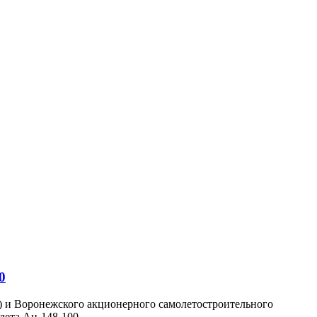
0
) и Воронежского акционерного самолетостроительного
ета Ан-148-100...