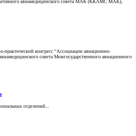
ультативного авиамедицинского совета МАК (ККАМС МАК),
но-практический конгресс “Ассоциации авиационно-
о авиамедицинского совета Межгосударственного авиационного
е
иональных отделений...