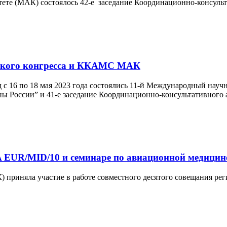
митете (МАК) состоялось 42-е заседание Координационно-конс
еского конгресса и ККАМС МАК
с 16 по 18 мая 2023 года состоялись 11-й Международный науч
ины России” и 41-е заседание Координационно-консультативног
 EUR/MID/10 и семинаре по авиационной медицин
приняла участие в работе совместного десятого совещания рег