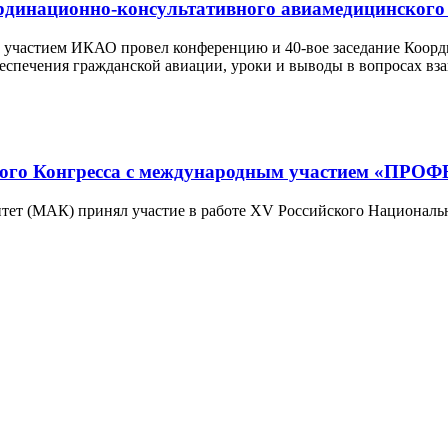
ординационно-консультативного авиамедицинског
с участием ИКАО провел конференцию и 40-вое заседание Коор
печения гражданской авиации, уроки и выводы в вопросах вза
льного Конгресса с международным участием «П
тет (МАК) принял участие в работе XV Российского Национальн