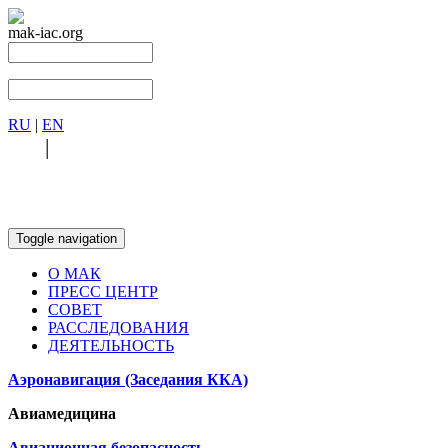
mak-iac.org
RU
|
EN
RU
|
EN
Toggle navigation
О МАК
ПРЕСС ЦЕНТР
СОВЕТ
РАССЛЕДОВАНИЯ
ДЕЯТЕЛЬНОСТЬ
Аэронавигация (Заседания ККА)
Авиамедицина
Авиационная безопасность